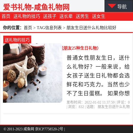
爱书礼物-咸鱼礼物网
导航
首页
送礼物的技巧
送孩子
送长辈
送男生
送女生
你的位置：
首页
> TAG信息列表 > 朋友生日送什么礼物比较好
送礼物的技巧
朋友生日送什么礼物比较好（送朋友25种生日礼物）
普通女性朋友生日，送什
么礼物好？一般来说，给
女孩子送生日礼物都会选
鲜花和巧克力。当然也少
不了生日蛋糕。 如果你想
送一份特殊的礼物，博取
发布时间：2022-01-02 11:37:59 | 评论：
0
| 浏览：
832
| 话题：
朋友生日送什么礼物
女孩欢心，那么你就要多
比较好
礼物
好朋友
你的
朋友
做功课。首先是投其所
好，你要知道女孩最喜欢
© 2011-2023 咸鱼网 京ICP7758520-2号 |