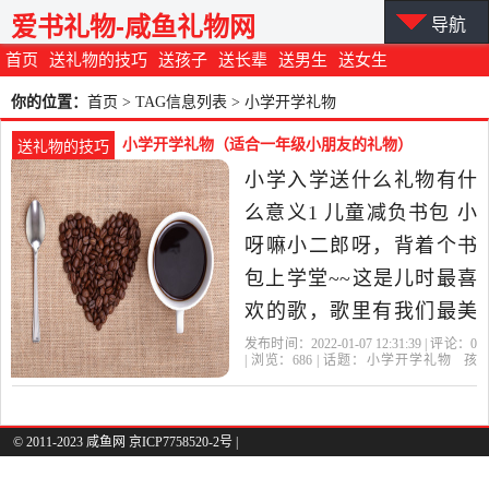
爱书礼物-咸鱼礼物网
导航
首页
送礼物的技巧
送孩子
送长辈
送男生
送女生
你的位置：
首页
> TAG信息列表 > 小学开学礼物
小学开学礼物（适合一年级小朋友的礼物）
送礼物的技巧
小学入学送什么礼物有什
么意义1 儿童减负书包 小
呀嘛小二郎呀，背着个书
包上学堂~~这是儿时最喜
欢的歌，歌里有我们最美
好的儿时记忆，可爱的减
发布时间：2022-01-07 12:31:39 | 评论：
0
| 浏览：
686
| 话题：
小学开学礼物
孩
负书包，孩子们一定喜欢
子
书包
礼物
创意
的实用型入学礼物。 2 迪
士尼卡通手表 孩子上了小
© 2011-2023 咸鱼网 京ICP7758520-2号 |
学，老师们一般都会要求