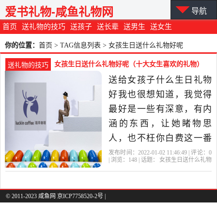
爱书礼物-咸鱼礼物网
导航
首页
送礼物的技巧
送孩子
送长辈
送男生
送女生
你的位置：
首页
> TAG信息列表 > 女孩生日送什么礼物好呢
女孩生日送什么礼物好呢（十大女生喜欢的礼物）
送礼物的技巧
送给女孩子什么生日礼物
好我也很想知道，我觉得
最好是一些有深意，有内
涵的东西，让她睹物思
人，也不枉你白费这一番
心思！ 建议送： 一：送衣
发布时间：2022-01-02 11:46:49 | 评论：
0
| 浏览：
148
| 话题：
女孩生日送什么礼物
服、鞋、帽、手套等 二：
好呢
生日礼物
礼物
女孩子
女生
送蛋糕、鲜花 三：送耳
环、项链、戒指、首饰、
© 2011-2023 咸鱼网 京ICP7758520-2号 |
香水、化妆品 送她一份生