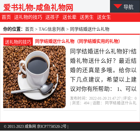
爱书礼物-咸鱼礼物网
导航
首页
送礼物的技巧
送孩子
送长辈
送男生
送女生
你的位置：
首页
> TAG信息列表 > 同学结婚送什么礼物
同学结婚送什么礼物（同学结婚实用的礼物）
送礼物的技巧
同学结婚送什么礼物好?结
婚礼物送什么好？最近结
婚的还真是多哦。给你以
下几点建议，希望以上建
议对你有所帮助： 1、可以
送一些金箔挂饰、摆件。
发布时间：2022-01-20 21:47:27 | 评论：
0
| 浏览：
494
| 话题：
同学结婚送什么礼
这样的礼物很大气、也不
物
礼物
同学
喜庆
海参
会俗气。这样的礼物，朋
友摆在家里也是很好的装
© 2011-2023 咸鱼网 京ICP7758520-2号 |
饰品。很有品位的礼物。