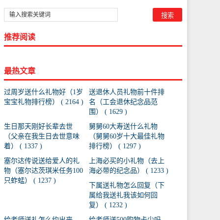
推荐阅读
最热文章
过周岁送什么礼物好（1岁
送退休人员礼物前十件排
宝宝礼物排行榜） ( 2164 )
名（工会退休纪念品范
围） ( 1629 )
生日那天刚好长辈去世
舅舅60大寿送什么礼物
（父亲在我生日去世意味
（舅舅60岁十大最佳礼物
着） ( 1337 )
排行榜） ( 1297 )
塞尔达传说送给爱人的礼
上海必买的小礼物（去上
物（塞尔达茨琪米任务100
海必带的纪念品） ( 1233 )
只蚱蜢） ( 1237 )
下属送礼物怎么回复（下
属给我送礼我该如何回
复） ( 1232 )
给老师送礼怎么约出来
给老师送500购物卡少吗