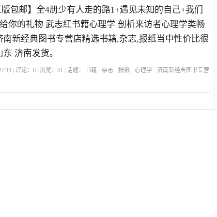
【正版包邮】全4册少有人走的路1+遇见未知的自己+我们
给你的礼物 武志红书籍心理学 剖析来访者心理学类畅
年济南新经典图书专营店精选书籍,杂志,报纸当中性价比很
山东 济南发货。
7:11 | 评论：
0
| 浏览：
51
| 话题：
书籍
杂志
报纸
心理学
济南新经典图书专营