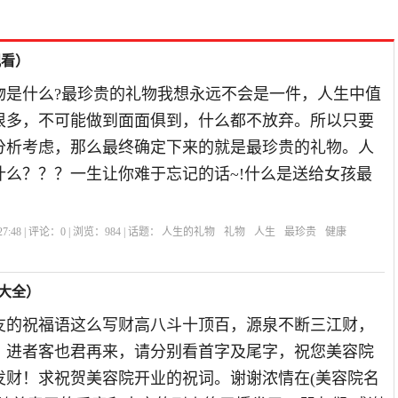
观看）
物是什么?最珍贵的礼物我想永远不会是一件，人生中值
很多，不可能做到面面俱到，什么都不放弃。所以只要
分析考虑，那么最终确定下来的就是最珍贵的礼物。人
什么？？？一生让你难于忘记的话~!什么是送给女孩最
7:48 | 评论：
0
| 浏览：
984
| 话题：
人生的礼物
礼物
人生
最珍贵
健康
大全）
友的祝福语这么写财高八斗十顶百，源泉不断三江财，
，进者客也君再来，请分别看首字及尾字，祝您美容院
发财！求祝贺美容院开业的祝词。谢谢浓情在(美容院名