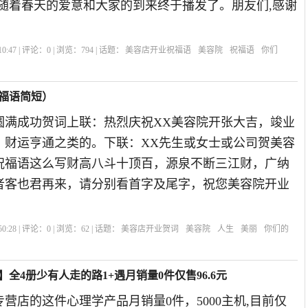
伴随着春天的爱意和大家的到来终于播发了。朋友们,感谢
0:47 | 评论：
0
| 浏览：
794
| 话题：
美容店开业祝福语
美容院
祝福语
你们
福语简短）
圆满成功贺词上联：热烈庆祝XX美容院开张大吉，竣业
，财运亨通之类的。下联：XX先生或女士或公司贺美容
祝福语这么写财高八斗十顶百，源泉不断三江财，广纳
者客也君再来，请分别看首字及尾字，祝您美容院开业
0:28 | 评论：
0
| 浏览：
62
| 话题：
美容店开业贺词
美容院
人生
美丽
你们的
全4册少有人走的路1+遇月销量0件仅售96.6元
营店的这件心理学产品月销量0件，5000主机,目前仅