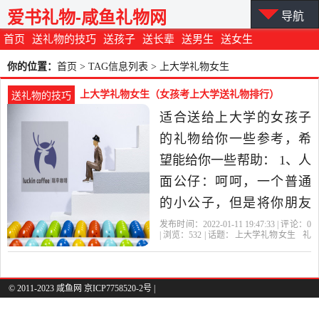
爱书礼物-咸鱼礼物网
导航
首页
送礼物的技巧
送孩子
送长辈
送男生
送女生
你的位置：
首页
> TAG信息列表 > 上大学礼物女生
上大学礼物女生（女孩考上大学送礼物排行）
送礼物的技巧
适合送给上大学的女孩子
的礼物给你一些参考，希
望能给你一些帮助： 1、人
面公仔：呵呵，一个普通
的小公子，但是将你朋友
的头像作为公仔的头像，
发布时间：2022-01-11 19:47:33 | 评论：
0
| 浏览：
532
| 话题：
上大学礼物女生
礼
很不错的，比较适合作为
物
女生
上大学
水晶
挂在背包的礼物，呵呵。
2、水晶钢琴：水晶钢琴不
© 2011-2023 咸鱼网 京ICP7758520-2号 |
仅美丽，而且可以放歌